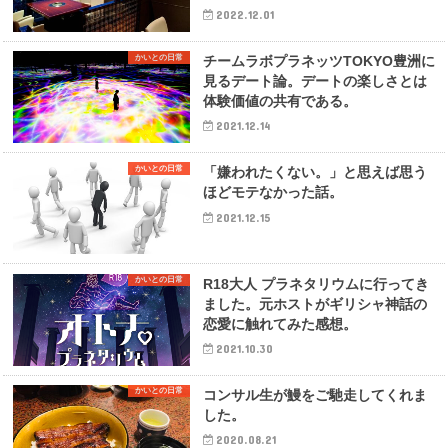
2022.12.01
かいとの日常
チームラボプラネッツTOKYO豊洲に
見るデート論。デートの楽しさとは
体験価値の共有である。
2021.12.14
かいとの日常
「嫌われたくない。」と思えば思う
ほどモテなかった話。
2021.12.15
かいとの日常
R18大人 プラネタリウムに行ってき
ました。元ホストがギリシャ神話の
恋愛に触れてみた感想。
2021.10.30
かいとの日常
コンサル生が鰻をご馳走してくれま
した。
2020.08.21