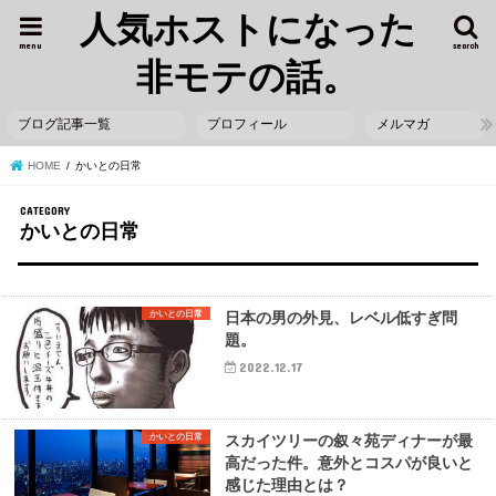
人気ホストになった
menu
search
非モテの話。
ブログ記事一覧
プロフィール
メルマガ
HOME
かいとの日常
かいとの日常
かいとの日常
日本の男の外見、レベル低すぎ問
題。
2022.12.17
かいとの日常
スカイツリーの叙々苑ディナーが最
高だった件。意外とコスパが良いと
感じた理由とは？