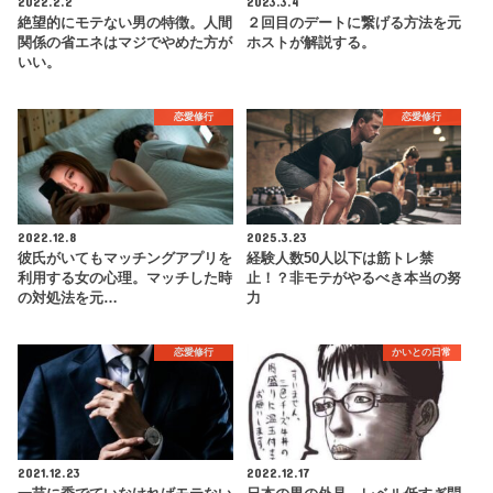
2022.2.2
2023.3.4
絶望的にモテない男の特徴。人間
２回目のデートに繋げる方法を元
関係の省エネはマジでやめた方が
ホストが解説する。
いい。
恋愛修行
恋愛修行
2022.12.8
2025.3.23
彼氏がいてもマッチングアプリを
経験人数50人以下は筋トレ禁
利用する女の心理。マッチした時
止！？非モテがやるべき本当の努
の対処法を元…
力
恋愛修行
かいとの日常
2021.12.23
2022.12.17