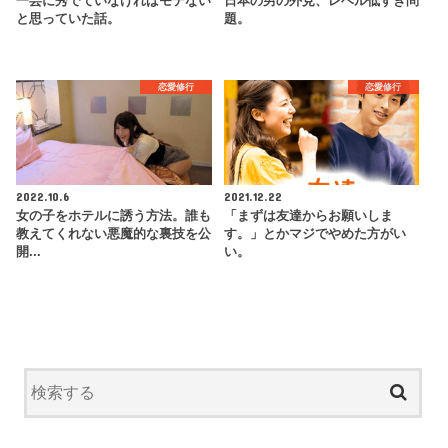
一芸に秀でていなければモテない
日本の男の外見、レベル低すぎ問
と思っていた話。
題。
恋愛修行
恋愛修行
2022.10.6
2021.12.22
女の子をホテルに誘う方法。誰も
「まずは友達からお願いしま
教えてくれない悪魔的な裏技を公
す。」とかマジでやめた方がい
開...
い。