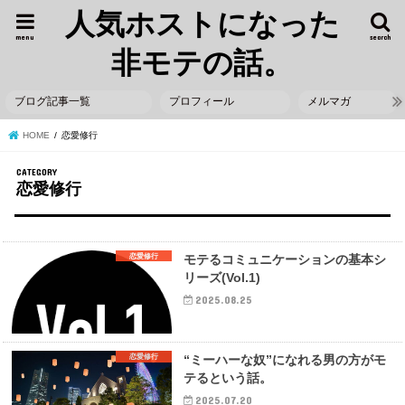
人気ホストになった
menu
search
非モテの話。
ブログ記事一覧
プロフィール
メルマガ
HOME
恋愛修行
恋愛修行
恋愛修行
モテるコミュニケーションの基本シ
リーズ(Vol.1)
2025.08.25
恋愛修行
“ミーハーな奴”になれる男の方がモ
テるという話。
2025.07.20