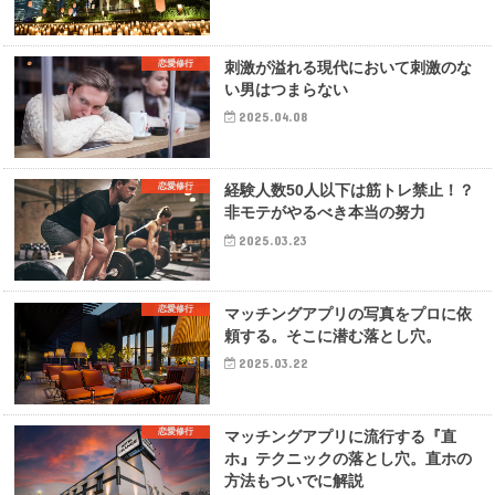
恋愛修行
刺激が溢れる現代において刺激のな
い男はつまらない
2025.04.08
恋愛修行
経験人数50人以下は筋トレ禁止！？
非モテがやるべき本当の努力
2025.03.23
恋愛修行
マッチングアプリの写真をプロに依
頼する。そこに潜む落とし穴。
2025.03.22
恋愛修行
マッチングアプリに流行する『直
ホ』テクニックの落とし穴。直ホの
方法もついでに解説